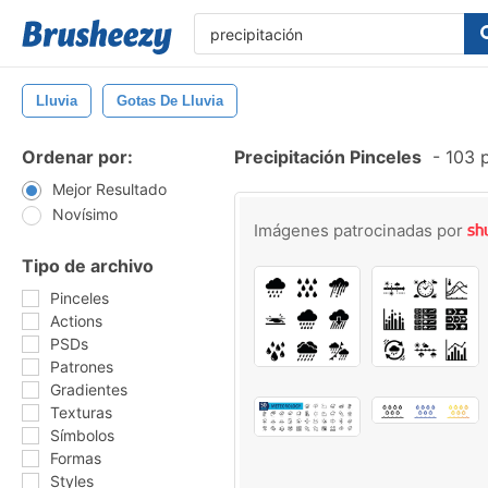
Lluvia
Gotas De Lluvia
Ordenar por:
Precipitación Pinceles
-
103 p
Mejor Resultado
Novísimo
Imágenes patrocinadas por
Tipo de archivo
Pinceles
Actions
PSDs
Patrones
Gradientes
Texturas
Símbolos
Formas
Styles