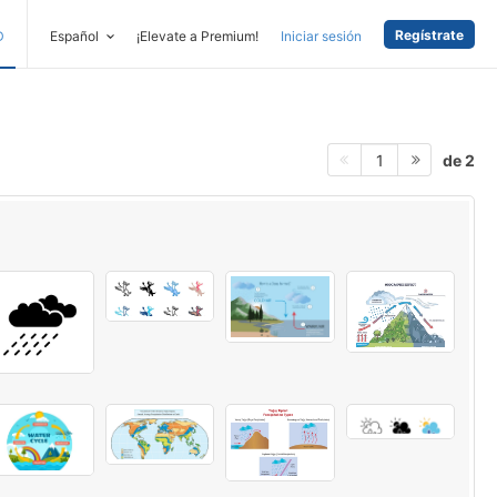
Regístrate
D
Español
¡Elevate a Premium!
Iniciar sesión
de 2
1