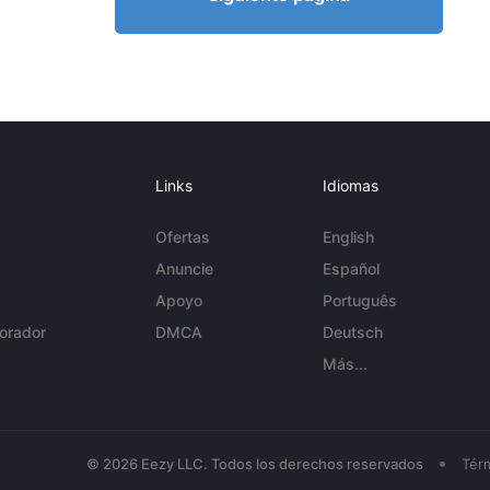
Links
Idiomas
Ofertas
English
Anuncie
Español
Apoyo
Português
orador
DMCA
Deutsch
Más...
•
© 2026 Eezy LLC. Todos los derechos reservados
Tér