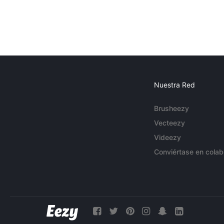
Nuestra Red
Brusheezy
Vecteezy
Videezy
Conviértase en colab