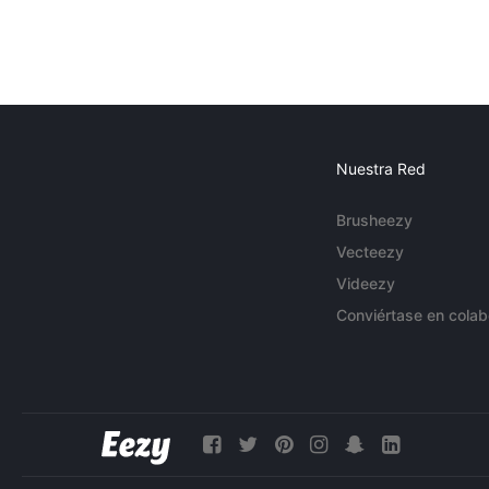
Nuestra Red
Brusheezy
Vecteezy
Videezy
Conviértase en colab