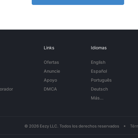
Links
Idiomas
Ofertas
English
Anuncie
Español
Apoyo
Português
orador
DMCA
Deutsch
Más...
•
© 2026 Eezy LLC. Todos los derechos reservados
Tér