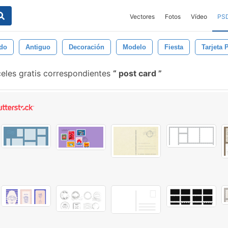
Vectores
Fotos
Vídeo
PS
do
Antiguo
Decoración
Modelo
Fiesta
Tarjeta 
eles gratis correspondientes
post card