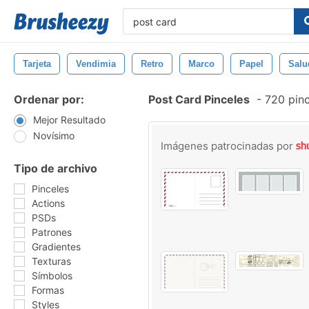
Tarjeta
Vendimia
Retro
Marco
Papel
Salu
Ordenar por:
Post Card Pinceles
-
720 pinc
Mejor Resultado
Novísimo
Imágenes patrocinadas por
Tipo de archivo
Pinceles
Actions
PSDs
Patrones
Gradientes
Texturas
Símbolos
Formas
Styles