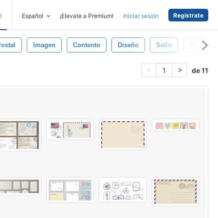
Regístrate
D
Español
¡Elevate a Premium!
Iniciar sesión
Postal
Imagen
Contento
Diseño
Sello
Publícalo
de 11
1