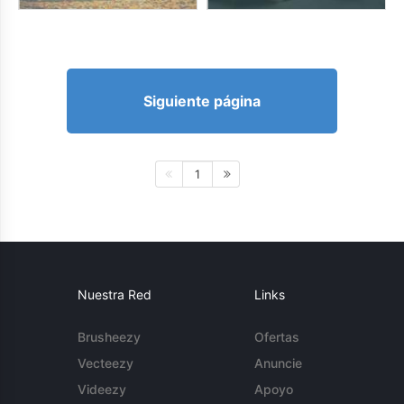
Siguiente página
1
Nuestra Red
Links
Brusheezy
Ofertas
Vecteezy
Anuncie
Videezy
Apoyo