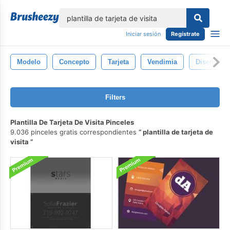
lose
Iniciar sesión
Regístrate
Modelo
Concepto
Tarjeta
Vendimia
Diseño
Filters
Plantilla De Tarjeta De Visita Pinceles
9.036 pinceles gratis correspondientes
plantilla de tarjeta de
visita