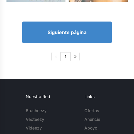
Siguiente página
1
Nuestra Red
Links
Brusheezy
Ofertas
Vecteezy
Anuncie
Videezy
Apoyo