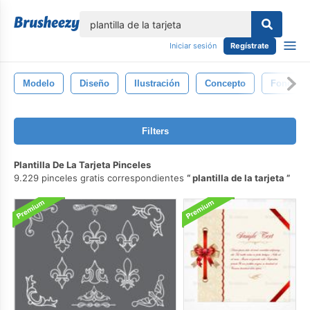
lose
Iniciar sesión
Regístrate
Modelo
Diseño
Ilustración
Concepto
Fondo
Filters
Plantilla De La Tarjeta Pinceles
9.229 pinceles gratis correspondientes
plantilla de la tarjeta