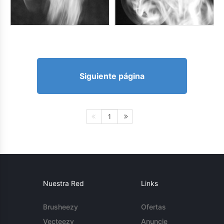
Siguiente página
1
Nuestra Red
Links
Brusheezy
Ofertas
Vecteezy
Anuncie