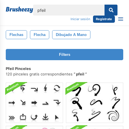
lose
Iniciar sesión
Regístrate
Flechas
Flecha
Dibujado A Mano
Filters
Pfeil Pinceles
120 pinceles gratis correspondientes
pfeil