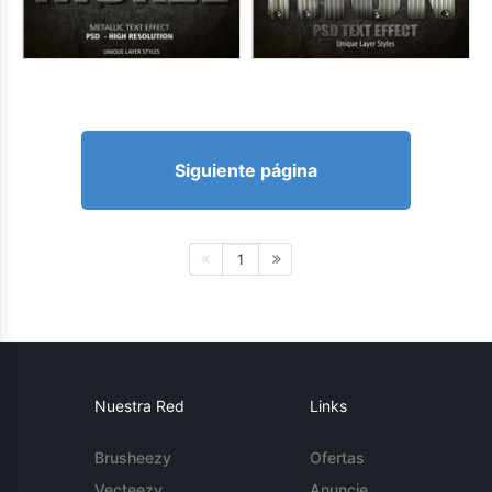
Siguiente página
1
Nuestra Red
Links
Brusheezy
Ofertas
Vecteezy
Anuncie