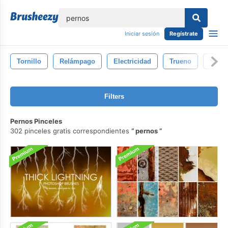
lose
Iniciar sesión
Regístrate
Tornillo
Relámpago
Electricidad
Trueno
Natur
Filters
Pernos Pinceles
302 pinceles gratis correspondientes
pernos