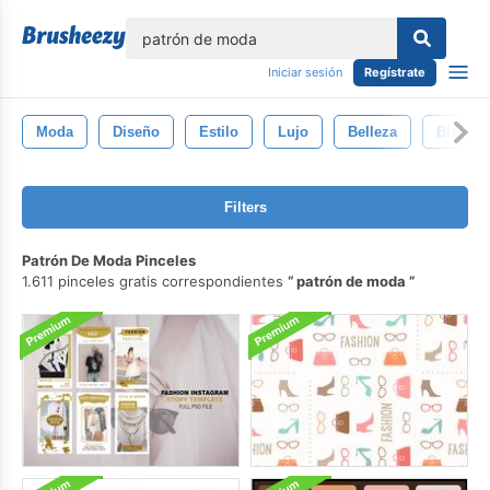
lose
Iniciar sesión
Regístrate
Moda
Diseño
Estilo
Lujo
Belleza
Blanco
Filters
Patrón De Moda Pinceles
1.611 pinceles gratis correspondientes
patrón de moda