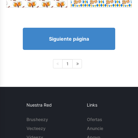
Siguiente página
1
Nuestra Red
Links
Brusheezy
Ofertas
Vecteezy
Anuncie
Videezy
Apoyo