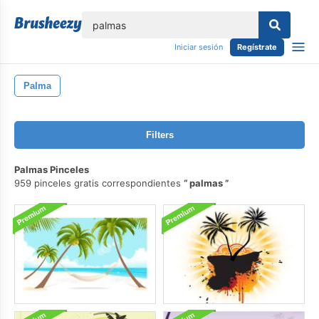
lose
Iniciar sesión
Regístrate
Palma
Filters
Palmas Pinceles
959 pinceles gratis correspondientes
palmas