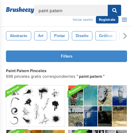
lose
Iniciar sesión
Regístrate
Abstracto
Art
Pintar
Diseño
Gráfico
Salp
Filters
Paint Patern Pinceles
698 pinceles gratis correspondientes
paint patern