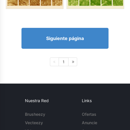
Siguiente página
1
Nuestra Red
Links
Brusheezy
Ofertas
Vecteezy
Anuncie