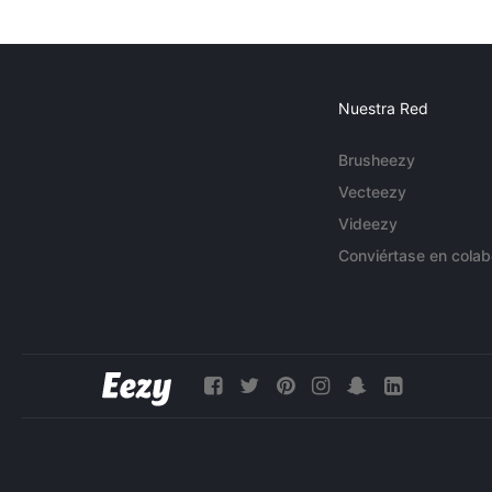
Nuestra Red
Brusheezy
Vecteezy
Videezy
Conviértase en colab