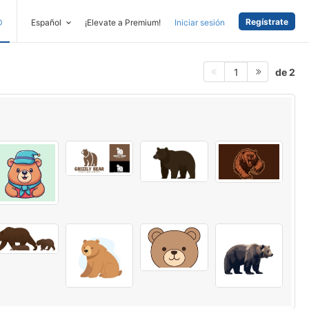
Regístrate
D
Español
¡Elevate a Premium!
Iniciar sesión
de 2
1