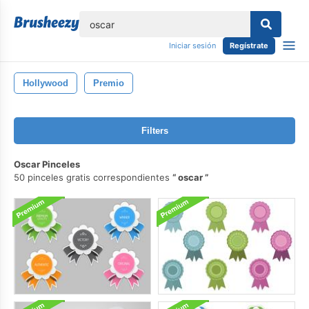
lose
Iniciar sesión
Regístrate
Hollywood
Premio
Filters
Oscar Pinceles
50 pinceles gratis correspondientes
oscar