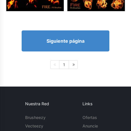
Siguiente página
1
Nuestra Red
Links
Brusheezy
Ofertas
Vecteezy
Anuncie