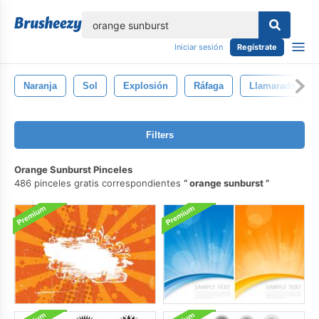
lose
Iniciar sesión
Regístrate
Naranja
Sol
Explosión
Ráfaga
Llamarada
Filters
Orange Sunburst Pinceles
486 pinceles gratis correspondientes
orange sunburst