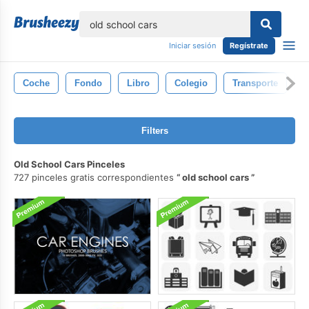
lose
Iniciar sesión
Regístrate
Coche
Fondo
Libro
Colegio
Transporte
E
Filters
Old School Cars Pinceles
727 pinceles gratis correspondientes
old school cars