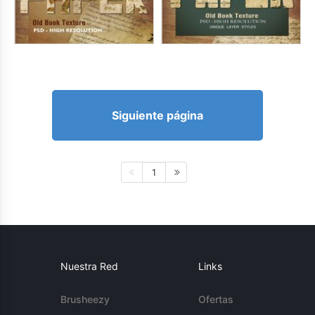
Siguiente página
1
Nuestra Red
Links
Brusheezy
Ofertas