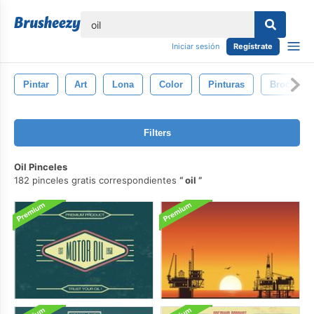
lose
Iniciar sesión
Regístrate
Pintar
Art
Lona
Color
Pinturas
Brocha
Filters
Oil Pinceles
182 pinceles gratis correspondientes
oil