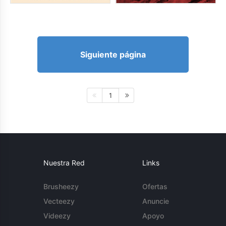
Siguiente página
1
Nuestra Red
Links
Brusheezy
Ofertas
Vecteezy
Anuncie
Videezy
Apoyo