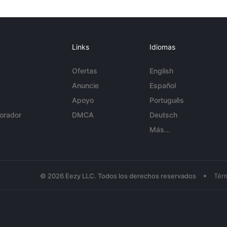
Links
Idiomas
Ofertas
English
Anuncie
Español
Apoyo
Português
orador
DMCA
Deutsch
Más...
•
© 2026 Eezy LLC. Todos los derechos reservados
Tér