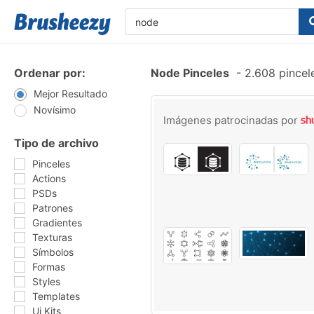
Ordenar por:
Node Pinceles
-
2.608 pincel
Mejor Resultado
Novísimo
Imágenes patrocinadas por
Tipo de archivo
Pinceles
Actions
PSDs
Patrones
Gradientes
Texturas
Símbolos
Formas
Styles
Templates
Ui Kits