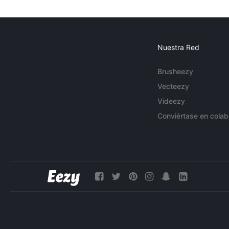
Nuestra Red
Brusheezy
Vecteezy
Videezy
Conviértase en colab