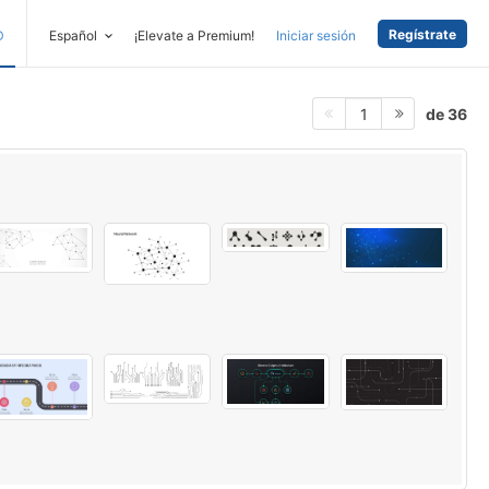
Regístrate
D
Español
¡Elevate a Premium!
Iniciar sesión
de 36
1