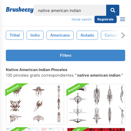
lose
Iniciar sesión
Regístrate
Tribal
Indio
Americano
Aislado
Campo
J
Filters
Native American Indian Pinceles
130 pinceles gratis correspondientes
native american indian