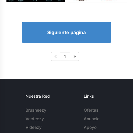
Siguiente página
1
Nuestra Red
Links
Brusheezy
Ofertas
Vecteezy
Anuncie
Videezy
Apoyo