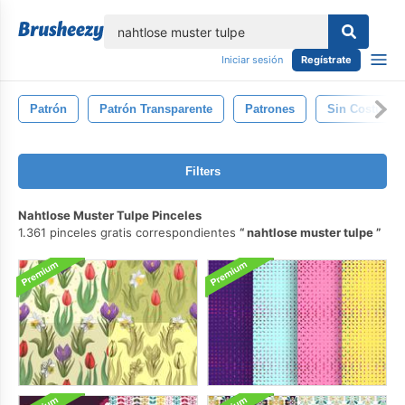
lose
Iniciar sesión
Regístrate
Patrón
Patrón Transparente
Patrones
Sin Costura
Filters
Nahtlose Muster Tulpe Pinceles
1.361 pinceles gratis correspondientes
nahtlose muster tulpe