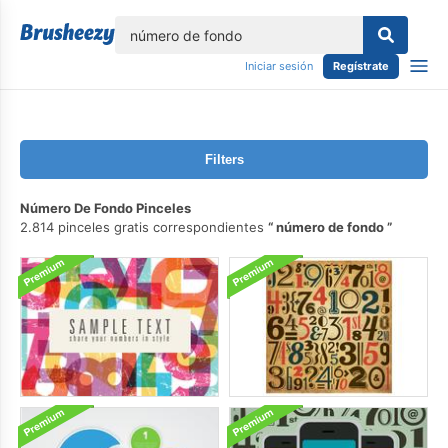
lose
Iniciar sesión
Regístrate
Filters
Número De Fondo Pinceles
2.814 pinceles gratis correspondientes
número de fondo