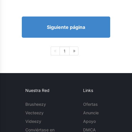
Siguiente página
1
Nuestra Red
Links
Brusheezy
Ofertas
Vecteezy
Anuncie
Videezy
Apoyo
Conviértase en
DMCA