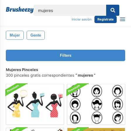
lose
Iniciar sesión
Regístrate
Mujer
Gente
Filters
Mujeres Pinceles
300 pinceles gratis correspondientes
mujeres