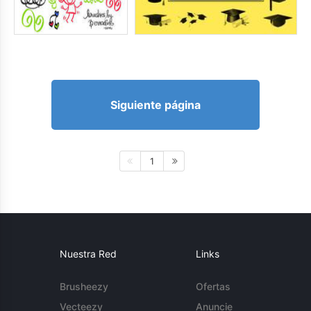
Siguiente página
1
Nuestra Red
Links
Brusheezy
Ofertas
Vecteezy
Anuncie