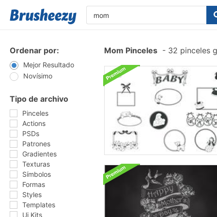
Ordenar por:
Mom Pinceles
-
32 pinceles g
Mejor Resultado
Novísimo
Tipo de archivo
Pinceles
Actions
PSDs
Patrones
Gradientes
Texturas
Símbolos
Formas
Styles
Templates
Ui Kits