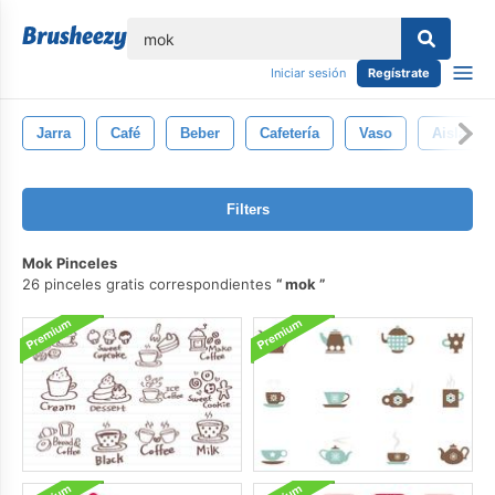
lose
Iniciar sesión
Regístrate
Jarra
Café
Beber
Cafetería
Vaso
Aislado
Filters
Mok Pinceles
26 pinceles gratis correspondientes
mok