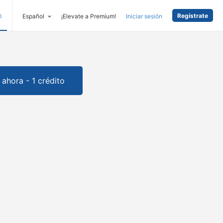
Regístrate
D
Español
¡Elevate a Premium!
Iniciar sesión
ahora - 1 crédito