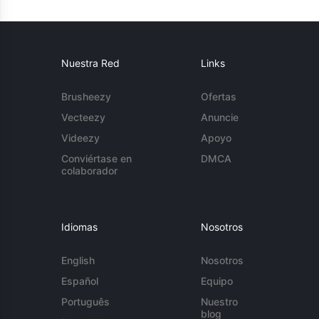
Nuestra Red
Links
Brusheezy
Ofertas
Vecteezy
Anuncie
Videezy
Apoyo
Conviértase en
DMCA
colaborador
Idiomas
Nosotros
English
Nosotros
Español
Equipo
Português
Nuestro
blog