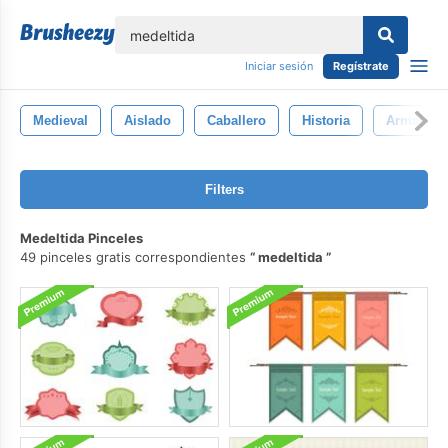
lose
Iniciar sesión
Regístrate
Medieval
Aislado
Caballero
Historia
Armadura
Filters
Medeltida Pinceles
49 pinceles gratis correspondientes
medeltida