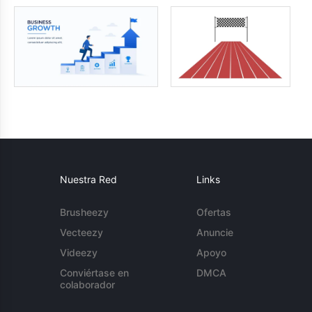
Nuestra Red
Links
Brusheezy
Ofertas
Vecteezy
Anuncie
Videezy
Apoyo
Conviértase en
DMCA
colaborador