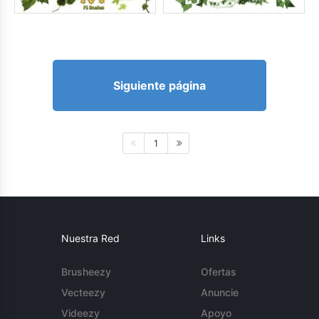
Siguiente página
1
Nuestra Red
Links
Brusheezy
Ofertas
Vecteezy
Anuncie
Videezy
Apoyo