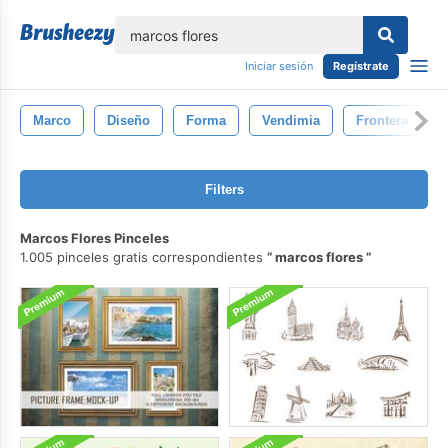
lose
Iniciar sesión
Regístrate
Marco
Diseño
Forma
Vendimia
Frontera
Filters
Marcos Flores Pinceles
1.005 pinceles gratis correspondientes
marcos flores