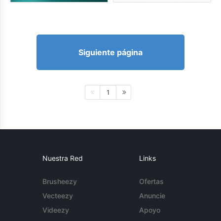
Siguiente página
1
Nuestra Red
Links
Brusheezy
Ofertas
Vecteezy
Anuncie
Videezy
Apoyo