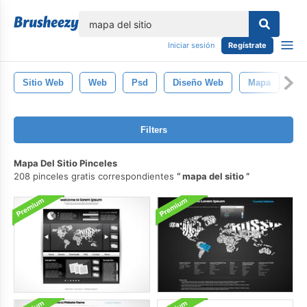
lose
Iniciar sesión
Regístrate
Sitio Web
Web
Psd
Diseño Web
Mapa
Filters
Mapa Del Sitio Pinceles
208 pinceles gratis correspondientes
mapa del sitio