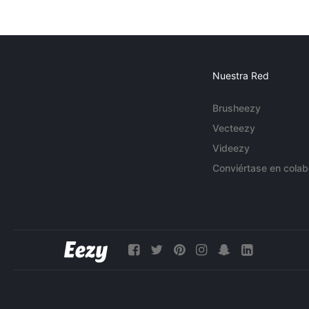
Nuestra Red
Brusheezy
Vecteezy
Videezy
Conviértase en colab