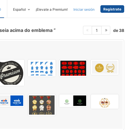
Regístrate
D
Español
¡Elevate a Premium!
Iniciar sesión
eia acima do emblema
de 38
1