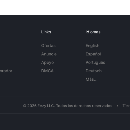
Links
Idiomas
Ofertas
English
Anuncie
Español
Apoyo
Português
orador
DMCA
Deutsch
Más...
•
© 2026 Eezy LLC. Todos los derechos reservados
Tér