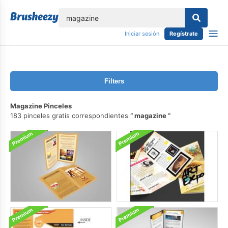
lose
Iniciar sesión
Regístrate
Filters
Magazine Pinceles
183 pinceles gratis correspondientes
magazine