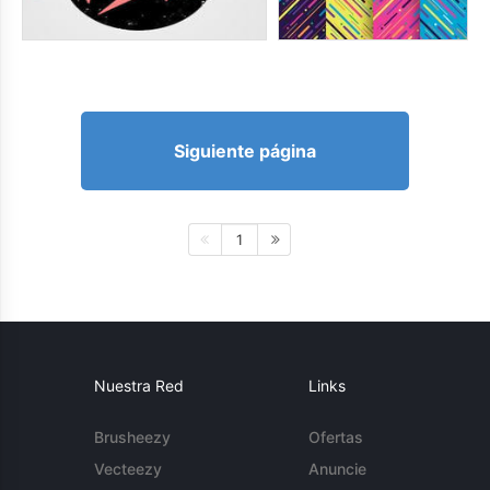
Siguiente página
1
Nuestra Red
Links
Brusheezy
Ofertas
Vecteezy
Anuncie