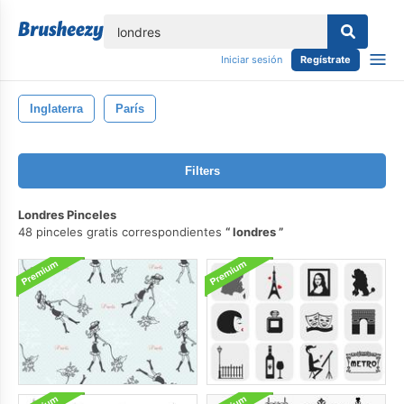
lose
Iniciar sesión
Regístrate
Inglaterra
París
Filters
Londres Pinceles
48 pinceles gratis correspondientes
londres