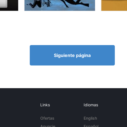
Siguiente página
Links
Idiomas
Ofertas
English
Anuncie
Español