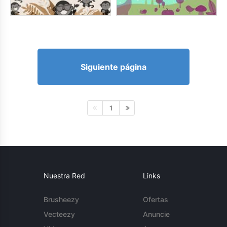
Siguiente página
1
Nuestra Red
Links
Brusheezy
Ofertas
Vecteezy
Anuncie