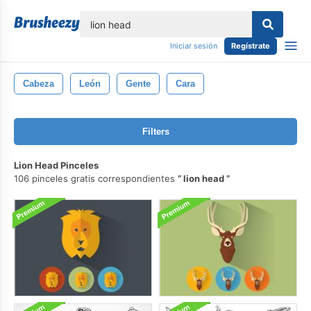
lose
Iniciar sesión
Regístrate
Cabeza
León
Gente
Cara
Filters
Lion Head Pinceles
106 pinceles gratis correspondientes
lion head