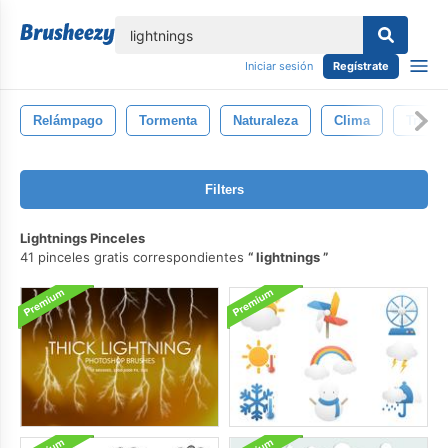
lose
Iniciar sesión
Regístrate
Relámpago
Tormenta
Naturaleza
Clima
Truen
Filters
Lightnings Pinceles
41 pinceles gratis correspondientes
lightnings