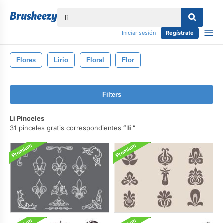
lose
Iniciar sesión
Regístrate
Flores
Lirio
Floral
Flor
Filters
Li Pinceles
31 pinceles gratis correspondientes
li