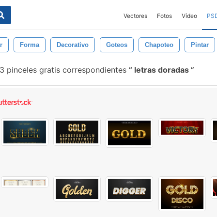
Vectores
Fotos
Vídeo
PS
r
Forma
Decorativo
Goteos
Chapoteo
Pintar
 pinceles gratis correspondientes
letras doradas