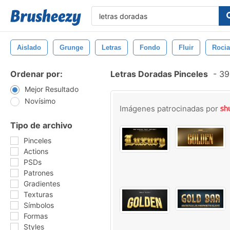
Aislado
Grunge
Letras
Fondo
Fluir
Rocia
Ordenar por:
Letras Doradas Pinceles
-
393
Mejor Resultado
Novísimo
Imágenes patrocinadas por
Tipo de archivo
Pinceles
Actions
PSDs
Patrones
Gradientes
Texturas
Símbolos
Formas
Styles