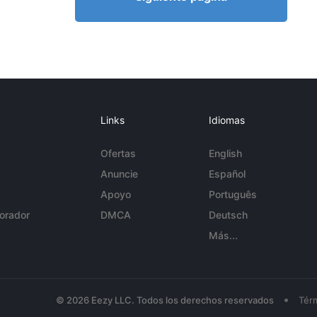
Links
Idiomas
Ofertas
English
Anuncie
Español
Apoyo
Português
orador
DMCA
Deutsch
Más...
•
© 2026 Eezy LLC. Todos los derechos reservados
Tér