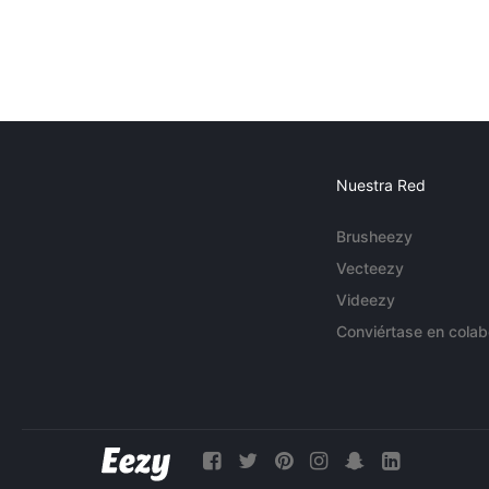
Nuestra Red
Brusheezy
Vecteezy
Videezy
Conviértase en colab