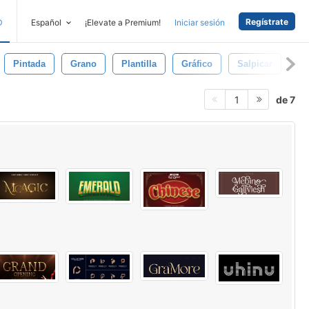
Regístrate
D
Español
¡Elevate a Premium!
Iniciar sesión
Pintada
Grano
Plantilla
Gráfico
Salpicar
Ar
de 7
1