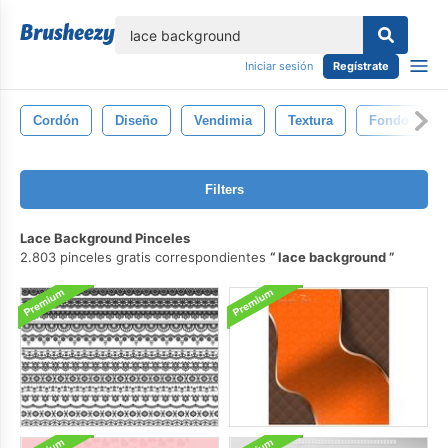
lose
Iniciar sesión
Regístrate
Cordón
Diseño
Vendimia
Textura
Fondo
Filters
Lace Background Pinceles
2.803 pinceles gratis correspondientes
lace background