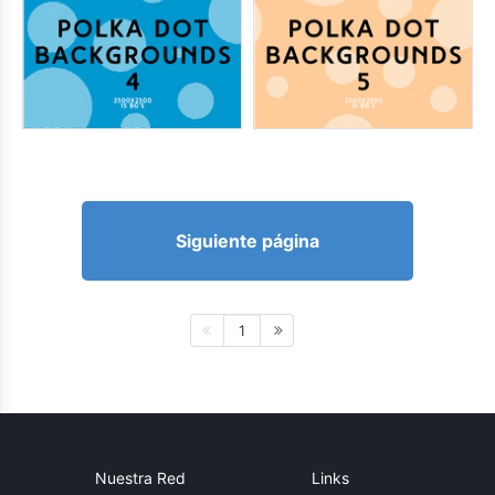
Siguiente página
1
Nuestra Red
Links