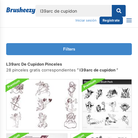
lose
Iniciar sesión
Regístrate
Filters
L39arc De Cupidon Pinceles
28 pinceles gratis correspondientes
l39arc de cupidon