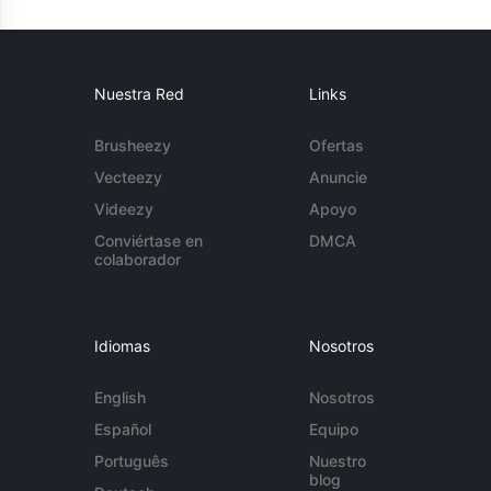
Nuestra Red
Links
Brusheezy
Ofertas
Vecteezy
Anuncie
Videezy
Apoyo
Conviértase en
DMCA
colaborador
Idiomas
Nosotros
English
Nosotros
Español
Equipo
Português
Nuestro
blog