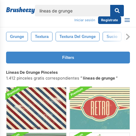
lose
Iniciar sesión
Regístrate
Grunge
Textura
Textura Del Grunge
Sucio
Acu
Filters
Líneas De Grunge Pinceles
1.412 pinceles gratis correspondientes
líneas de grunge