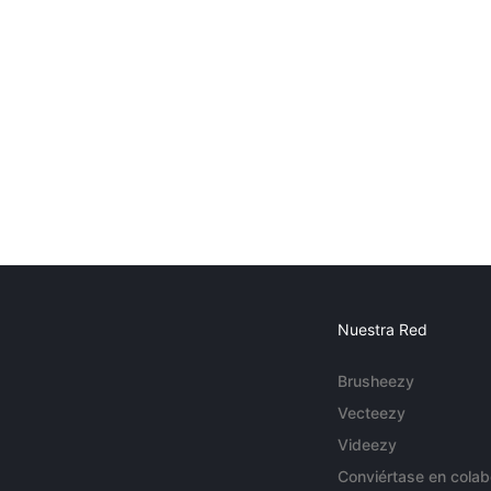
Nuestra Red
Brusheezy
Vecteezy
Videezy
Conviértase en colab