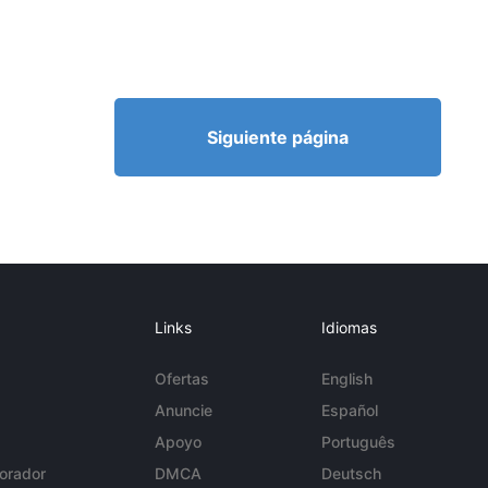
Siguiente página
Links
Idiomas
Ofertas
English
Anuncie
Español
Apoyo
Português
orador
DMCA
Deutsch