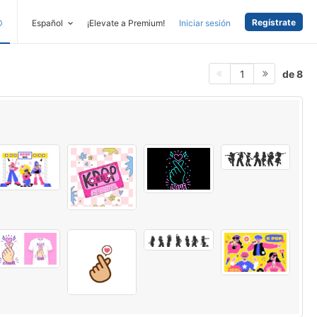
Regístrate
D
Español
¡Elevate a Premium!
Iniciar sesión
de 8
1