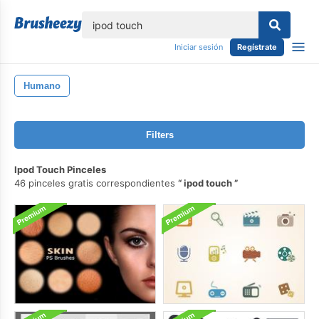
lose
Iniciar sesión
Regístrate
Humano
Filters
Ipod Touch Pinceles
46 pinceles gratis correspondientes
ipod touch