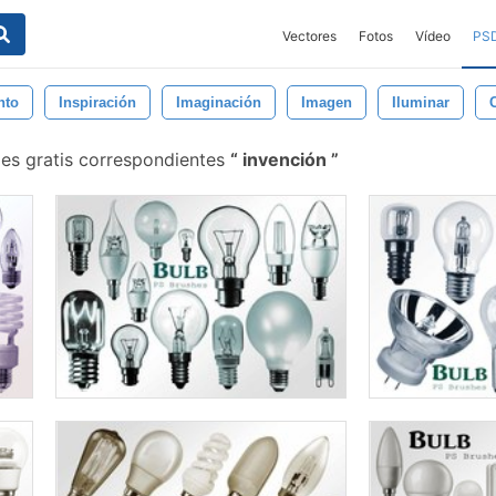
Vectores
Fotos
Vídeo
PS
nto
Inspiración
Imaginación
Imagen
Iluminar
les gratis correspondientes
invención