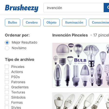
Bulbo
Cerebro
Objeto
Iluminación
Conocimie
Ordenar por:
Invención Pinceles
-
17 pince
Mejor Resultado
Novísimo
Tipo de archivo
Pinceles
Actions
PSDs
Patrones
Gradientes
Texturas
Símbolos
Formas
Styles