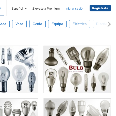
Regístrate
D
Español
¡Elevate a Premium!
Iniciar sesión
Casa
Vaso
Genio
Equipo
Eléctrico
Diseño