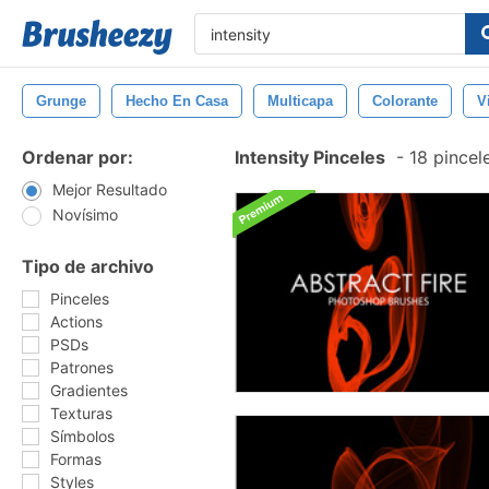
Grunge
Hecho En Casa
Multicapa
Colorante
V
Ordenar por:
Intensity Pinceles
-
18 pincel
Mejor Resultado
Novísimo
Tipo de archivo
Pinceles
Actions
PSDs
Patrones
Gradientes
Texturas
Símbolos
Formas
Styles