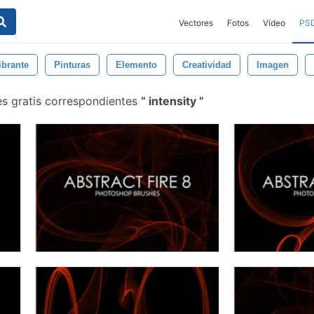
Vectores
Fotos
Vídeo
PS
ibrante
Pinturas
Elemento
Creatividad
Imagen
es gratis correspondientes
intensity