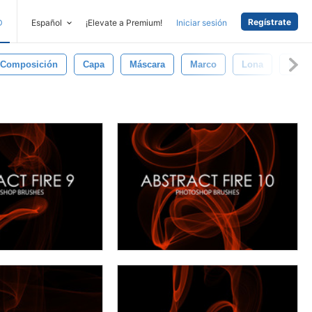
Regístrate
D
Español
¡Elevate a Premium!
Iniciar sesión
Composición
Capa
Máscara
Marco
Lona
Fond