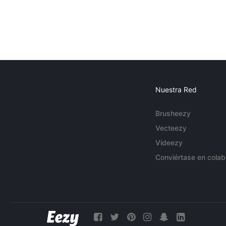
Nuestra Red
Brusheezy
Vecteezy
Videezy
Conviértase en colab