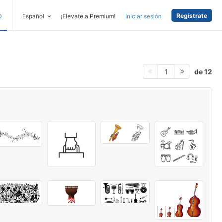
Regístrate
D
Español
¡Elevate a Premium!
Iniciar sesión
de 12
1