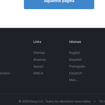
Siguiente página
Links
Idiomas
Ofertas
English
Anuncie
Español
Apoyo
Português
orador
DMCA
Deutsch
Más...
•
© 2026 Eezy LLC. Todos los derechos reservados
Tér