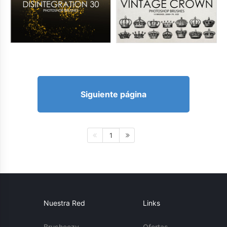
Siguiente página
1
Nuestra Red
Links
Brusheezy
Ofertas