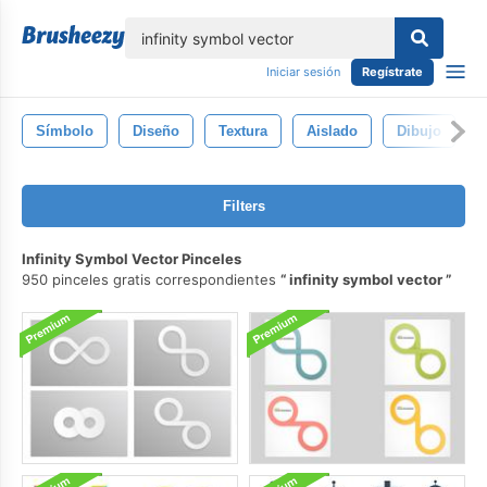
lose
Iniciar sesión
Regístrate
Símbolo
Diseño
Textura
Aislado
Dibujo
T
Filters
Infinity Symbol Vector Pinceles
950 pinceles gratis correspondientes
infinity symbol vector