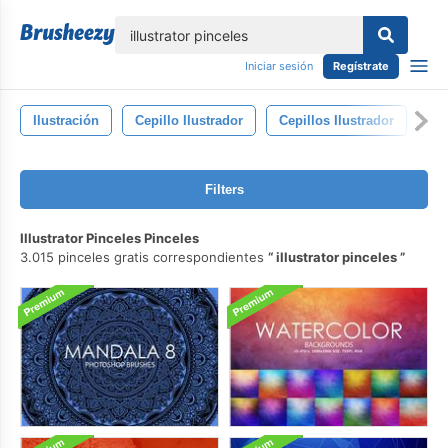
lose
Iniciar sesión
Regístrate
Ilustración
Cepillo Ilustrador
Cepillos Ilustrador
Art
Filters
Illustrator Pinceles Pinceles
3.015 pinceles gratis correspondientes
illustrator pinceles