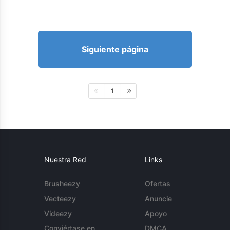
Siguiente página
1
Nuestra Red
Links
Brusheezy
Ofertas
Vecteezy
Anuncie
Videezy
Apoyo
Conviértase en
DMCA