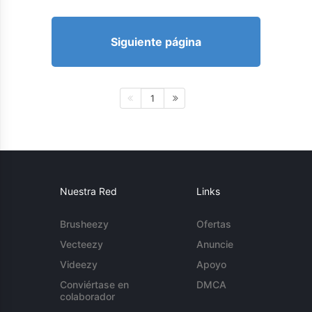
Siguiente página
1
Nuestra Red
Links
Brusheezy
Ofertas
Vecteezy
Anuncie
Videezy
Apoyo
Conviértase en
DMCA
colaborador