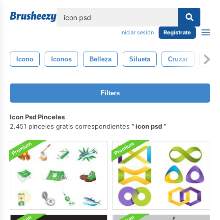
lose
Iniciar sesión
Regístrate
Icono
Iconos
Belleza
Silueta
Cruzar
Muje
Filters
Icon Psd Pinceles
2.451 pinceles gratis correspondientes
icon psd