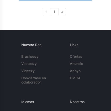
1
Nuestra Red
Links
Brusheezy
Ofertas
Vecteezy
Anuncie
Videezy
Apoyo
Conviértase en
DMCA
colaborador
Idiomas
Nosotros