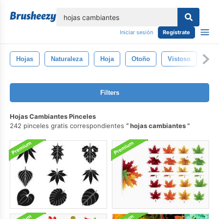
lose
Iniciar sesión
Regístrate
Hojas
Naturaleza
Hoja
Otoño
Vistoso
Sal
Filters
Hojas Cambiantes Pinceles
242 pinceles gratis correspondientes
hojas cambiantes