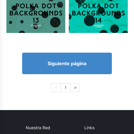
Siguiente página
1
Nuestra Red
Links