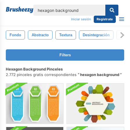
lose
Iniciar sesión
Regístrate
Fondo
Abstracto
Textura
Desintegración
Ilust
Filters
Hexagon Background Pinceles
2.772 pinceles gratis correspondientes
hexagon background