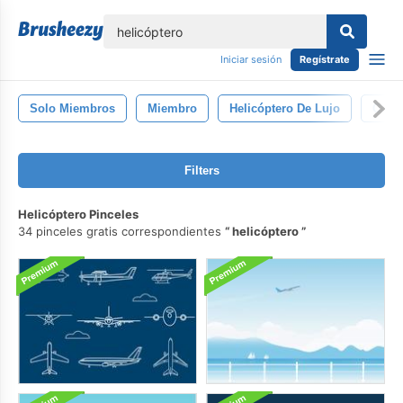
lose
Iniciar sesión
Regístrate
Solo Miembros
Miembro
Helicóptero De Lujo
Cigar
Filters
Helicóptero Pinceles
34 pinceles gratis correspondientes
helicóptero