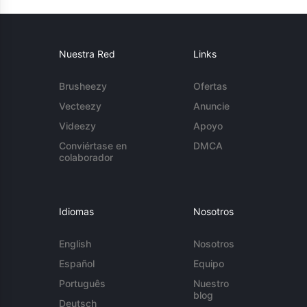
Nuestra Red
Links
Brusheezy
Ofertas
Vecteezy
Anuncie
Videezy
Apoyo
Conviértase en
DMCA
colaborador
Idiomas
Nosotros
English
Nosotros
Español
Equipo
Português
Nuestro
blog
Deutsch