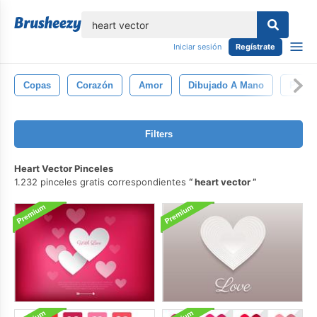
lose
Iniciar sesión
Regístrate
Copas
Corazón
Amor
Dibujado A Mano
Pizarr
Filters
Heart Vector Pinceles
1.232 pinceles gratis correspondientes
heart vector