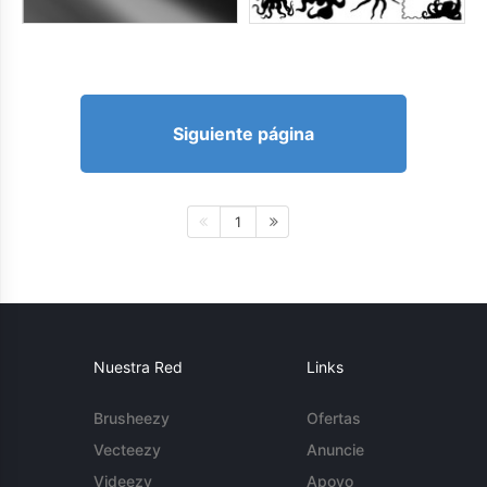
Siguiente página
1
Nuestra Red
Links
Brusheezy
Ofertas
Vecteezy
Anuncie
Videezy
Apoyo