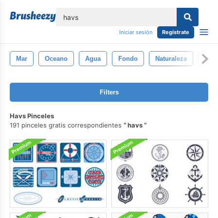
lose
Iniciar sesión
Regístrate
Mar
Oceano
Agua
Fondo
Naturaleza
Text
Filters
Havs Pinceles
191 pinceles gratis correspondientes
havs